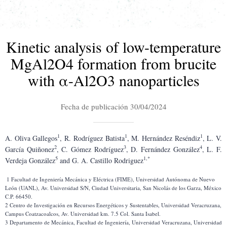
Kinetic analysis of low-temperature
MgAl2O4 formation from brucite
with α-Al2O3 nanoparticles
Fecha de publicación 30/04/2024
1
1
1
A. Oliva Gallegos
, R. Rodríguez Batista
, M. Hernández Reséndiz
, L. V. 
2
3
4
García Quiñonez
, C. Gómez Rodríguez
, D. Fernández González
, L. F. 
5
1,*
Verdeja González
 and G. A. Castillo Rodriguez
 1 Facultad de Ingeniería Mecánica y Eléctrica (FIME), Universidad Autónoma de Nuevo 
León (UANL), Av. Universidad S/N, Ciudad Universitaria, San Nicolás de los Garza, México 
C.P. 66450.
2 Centro de Investigación en Recursos Energéticos y Sustentables, Universidad Veracruzana, 
Campus Coatzacoalcos, Av. Universidad km. 7.5 Col. Santa Isabel.
3 Departamento de Mecánica, Facultad de Ingeniería, Universidad Veracruzana, Universidad 