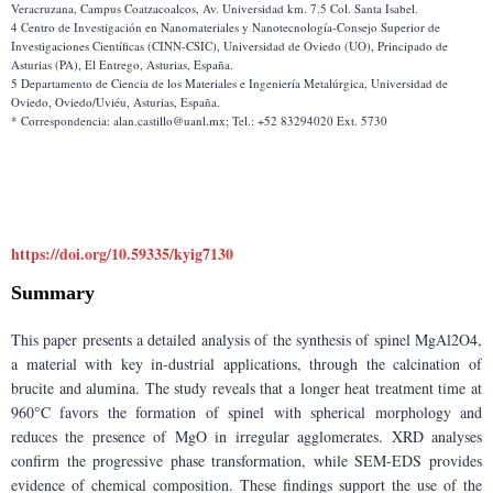
Veracruzana, Campus Coatzacoalcos, Av. Universidad km. 7.5 Col. Santa Isabel.
4 Centro de Investigación en Nanomateriales y Nanotecnología-Consejo Superior de 
Investigaciones Científicas (CINN-CSIC), Universidad de Oviedo (UO), Principado de 
Asturias (PA), El Entrego, Asturias, España.
5 Departamento de Ciencia de los Materiales e Ingeniería Metalúrgica, Universidad de 
Oviedo, Oviedo/Uviéu, Asturias, España.
* Correspondencia: alan.castillo@uanl.mx; Tel.: +52 83294020 Ext. 5730
https://doi.org/10.59335/kyig7130
Summary
This paper presents a detailed analysis of the synthesis of spinel MgAl2O4, 
a material with key in-dustrial applications, through the calcination of 
brucite and alumina. The study reveals that a longer heat treatment time at 
960°C favors the formation of spinel with spherical morphology and 
reduces the presence of MgO in irregular agglomerates. XRD analyses 
confirm the progressive phase transformation, while SEM-EDS provides 
evidence of chemical composition. These findings support the use of the 