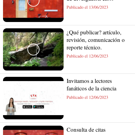
materiales
Publicado el 13/06/2023
¿Qué publicar? artículo,
revisión, comunicación o
reporte técnico.
Publicado el 12/06/2023
Invitamos a lectores
fanáticos de la ciencia
Publicado el 12/06/2023
Consulta de citas