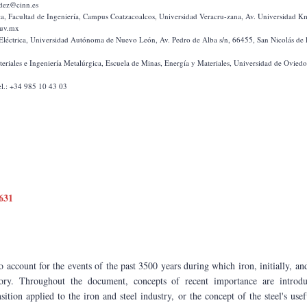
ndez@cinn.es
@uv.mx
el.: +34 985 10 43 03
2631
o account for the events of the past 3500 years during which iron, initially, and
ory. Throughout the document, concepts of recent importance are introduc
sition applied to the iron and steel industry, or the concept of the steel's usef