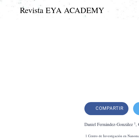
Revista EYA ACADEMY
COMPARTIR
1
Daniel Fernández-González 
,
 1 Centro de Investigación en Nanomateriales y Nanotecnología (CINN-CSIC), Universidad de Oviedo (UO), Principado de Asturias (PA), Avda. de la Vega, 4-6, 33940, 