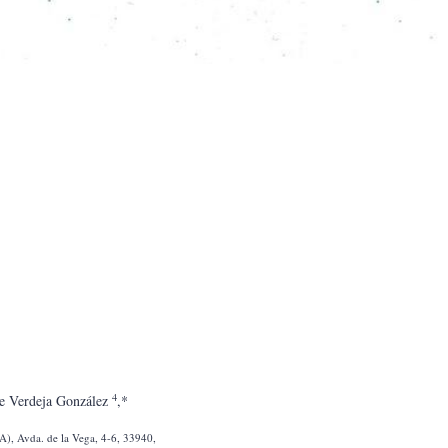
4
pe Verdeja González 
,
*