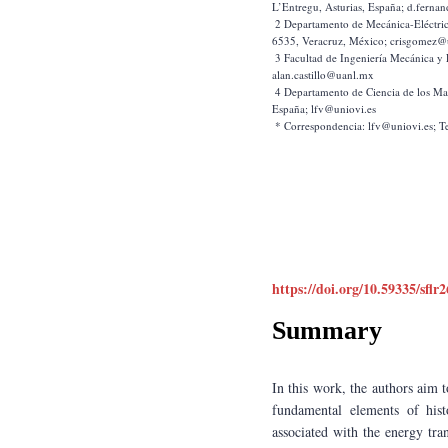
L’Entregu, Asturias, España; d.ferna
 2 Departamento de Mecánica-Eléctrica, Facultad de Ingeniería, Campus Coatzacoalcos, Universidad Veracru-zana, Av. Universidad Km 7.5 Col. Santa Isabel, Coatzacoalcos, 
6535, Veracruz, México; crisgomez
 3 Facultad de Ingeniería Mecánica y Eléctrica, Universidad Autónoma de Nuevo León, Av. Pedro de Alba s/n, 66455, San Nicolás de los Garzas, México; 
alan.castillo@uanl.mx
 4 Departamento de Ciencia de los Materiales e Ingeniería Metalúrgica, Escuela de Minas, Energía y Materiales, Universidad de Oviedo, 33004, Oviedo/Uviéu, Asturias, 
España; lfv@uniovi.es
 * Correspondencia: lfv@uniovi.es; T
https://doi.org/10.59335/sflr
Summary
In this work, the authors aim t
fundamental elements of hist
associated with the energy tran