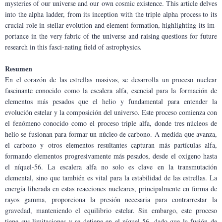
mysteries of our universe and our own cosmic existence. This article delves 
into the alpha ladder, from its inception with the triple alpha process to its 
crucial role in stellar evolution and element formation, highlighting its im-
portance in the very fabric of the universe and raising questions for future 
research in this fasci-nating field of astrophysics.
Resumen
En el corazón de las estrellas masivas, se desarrolla un proceso nuclear 
fascinante conocido como la escalera alfa, esencial para la formación de 
elementos más pesados que el helio y fundamental para entender la 
evolución estelar y la composición del universo. Este proceso comienza con 
el fenómeno conocido como el proceso triple alfa, donde tres núcleos de 
helio se fusionan para formar un núcleo de carbono. A medida que avanza, 
el carbono y otros elementos resultantes capturan más partículas alfa, 
formando elementos progresivamente más pesados, desde el oxígeno hasta 
el níquel-56. La escalera alfa no solo es clave en la transmutación 
elemental, sino que también es vital para la estabilidad de las estrellas. La 
energía liberada en estas reacciones nucleares, principalmente en forma de 
rayos gamma, proporciona la presión necesaria para contrarrestar la 
gravedad, manteniendo el equilibrio estelar. Sin embargo, este proceso 
tiene sus limitaciones y se detiene en el níquel-56, dado que la fusión de 