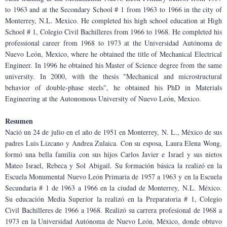
to 1963 and at the Secondary School # 1 from 1963 to 1966 in the city of 
Monterrey, N.L. Mexico. He completed his high school education at High 
School # 1, Colegio Civil Bachilleres from 1966 to 1968. He completed his 
professional career from 1968 to 1973 at the Universidad Autónoma de 
Nuevo León, Mexico, where he obtained the title of Mechanical Electrical 
Engineer. In 1996 he obtained his Master of Science degree from the same 
university. In 2000, with the thesis "Mechanical and microstructural 
behavior of double-phase steels", he obtained his PhD in Materials 
Engineering at the Autonomous University of Nuevo León, Mexico.
Resumen
Nació un 24 de julio en el año de 1951 en Monterrey, N. L., México de sus 
padres Luis Lizcano y Andrea Zulaica. Con su esposa, Laura Elena Wong, 
formó una bella familia con sus hijos Carlos Javier e Israel y sus nietos 
Mateo Israel, Rebeca y Sol Abigail. Su formación básica la realizó en la 
Escuela Monumental Nuevo León Primaria de 1957 a 1963 y en la Escuela 
Secundaria # 1 de 1963 a 1966 en la ciudad de Monterrey, N.L. México. 
Su educación Media Superior la realizó en la Preparatoria # 1, Colegio 
Civil Bachilleres de 1966 a 1968. Realizó su carrera profesional de 1968 a 
1973 en la Universidad Autónoma de Nuevo León, México, donde obtuvo 