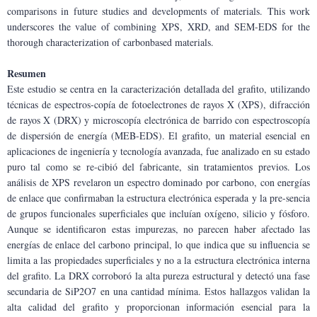
comparisons in future studies and developments of materials. This work 
underscores the value of combining XPS, XRD, and SEM-EDS for the 
thorough characterization of carbonbased materials.
Resumen
Este estudio se centra en la caracterización detallada del grafito, utilizando 
técnicas de espectros-copía de fotoelectrones de rayos X (XPS), difracción 
de rayos X (DRX) y microscopía electrónica de barrido con espectroscopía 
de dispersión de energía (MEB-EDS). El grafito, un material esencial en 
aplicaciones de ingeniería y tecnología avanzada, fue analizado en su estado 
puro tal como se re-cibió del fabricante, sin tratamientos previos. Los 
análisis de XPS revelaron un espectro dominado por carbono, con energías 
de enlace que confirmaban la estructura electrónica esperada y la pre-sencia 
de grupos funcionales superficiales que incluían oxígeno, silicio y fósforo. 
Aunque se identificaron estas impurezas, no parecen haber afectado las 
energías de enlace del carbono principal, lo que indica que su influencia se 
limita a las propiedades superficiales y no a la estructura electrónica interna 
del grafito. La DRX corroboró la alta pureza estructural y detectó una fase 
secundaria de SiP2O7 en una cantidad mínima. Estos hallazgos validan la 
alta calidad del grafito y proporcionan información esencial para la 